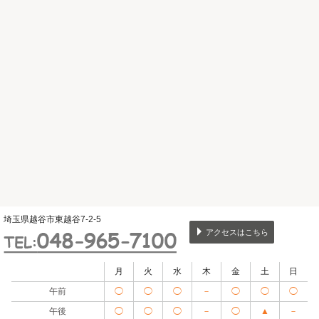
埼玉県越谷市東越谷7-2-5
アクセスはこちら
月
火
水
木
金
土
日
午前
◯
◯
◯
－
◯
◯
◯
午後
◯
◯
◯
－
◯
▲
－